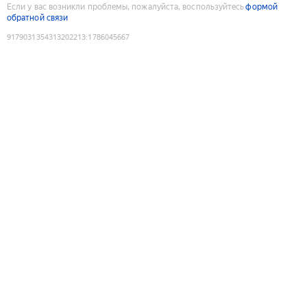
Если у вас возникли проблемы, пожалуйста, воспользуйтесь
формой
обратной связи
9179031354313202213
:
1786045667