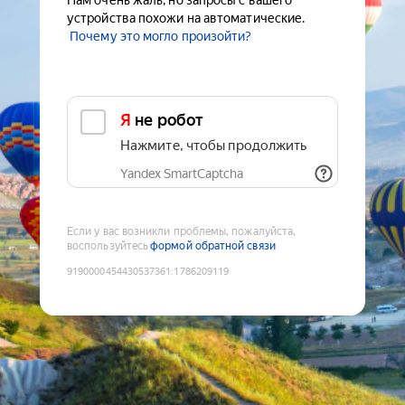
Нам очень жаль, но запросы с вашего
устройства похожи на автоматические.
Почему это могло произойти?
Я не робот
Нажмите, чтобы продолжить
Yandex SmartCaptcha
Если у вас возникли проблемы, пожалуйста,
воспользуйтесь
формой обратной связи
9190000454430537361
:
1786209119