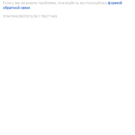
Если у вас возникли проблемы, пожалуйста, воспользуйтесь
формой
обратной связи
9194184629823915236
:
1786271469