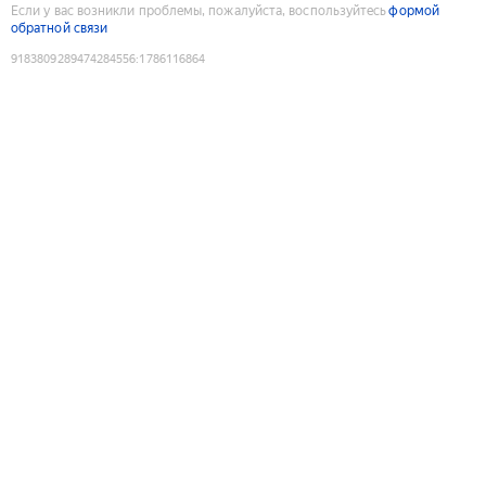
Если у вас возникли проблемы, пожалуйста, воспользуйтесь
формой
обратной связи
9183809289474284556
:
1786116864