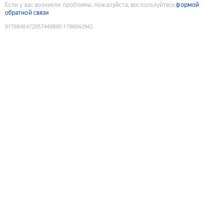
Если у вас возникли проблемы, пожалуйста, воспользуйтесь
формой
обратной связи
9178848472057449890
:
1786042942