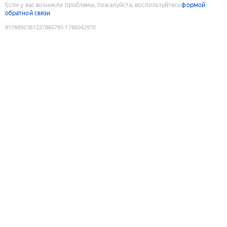
Если у вас возникли проблемы, пожалуйста, воспользуйтесь
формой
обратной связи
9178850361237865785
:
1786042970