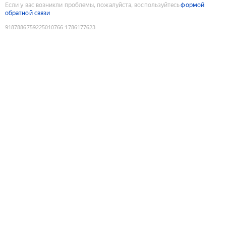
Если у вас возникли проблемы, пожалуйста, воспользуйтесь
формой
обратной связи
9187886759225010766
:
1786177623