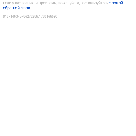
Если у вас возникли проблемы, пожалуйста, воспользуйтесь
формой
обратной связи
9187146345786278286
:
1786166590