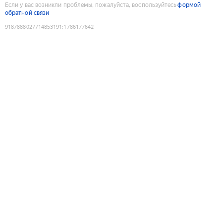
Если у вас возникли проблемы, пожалуйста, воспользуйтесь
формой
обратной связи
9187888027714853191
:
1786177642