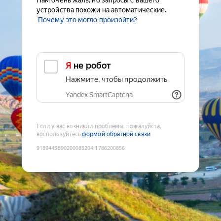
Нам очень жаль, но запросы с вашего
устройства похожи на автоматические.
Почему это могло произойти?
Я не робот
Нажмите, чтобы продолжить
Yandex SmartCaptcha
Если у вас возникли проблемы, пожалуйста,
воспользуйтесь
формой обратной связи
9189445890200085204
:
1786200856