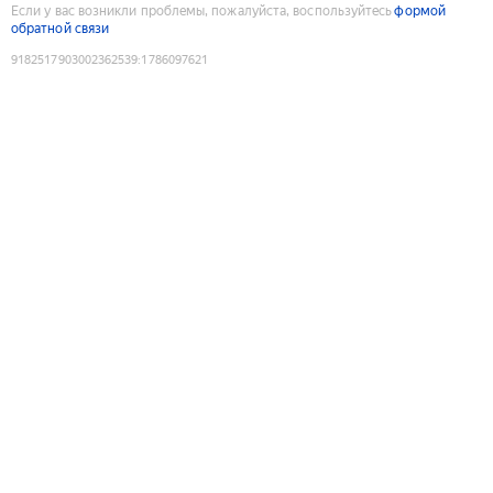
Если у вас возникли проблемы, пожалуйста, воспользуйтесь
формой
обратной связи
9182517903002362539
:
1786097621