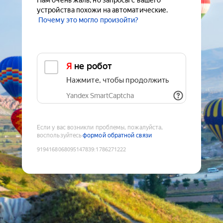
Нам очень жаль, но запросы с вашего
устройства похожи на автоматические.
Почему это могло произойти?
Я не робот
Нажмите, чтобы продолжить
Yandex SmartCaptcha
Если у вас возникли проблемы, пожалуйста,
воспользуйтесь
формой обратной связи
9194168068095147839
:
1786271222