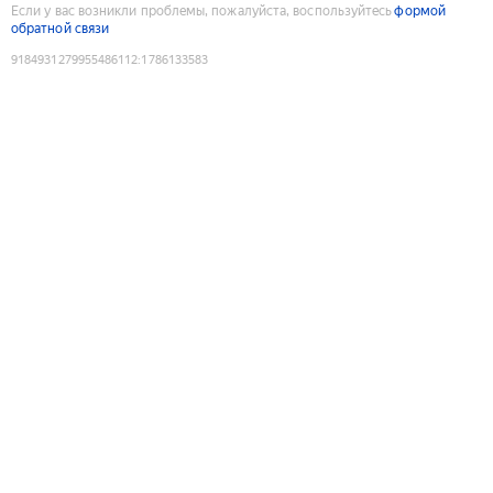
Если у вас возникли проблемы, пожалуйста, воспользуйтесь
формой
обратной связи
9184931279955486112
:
1786133583