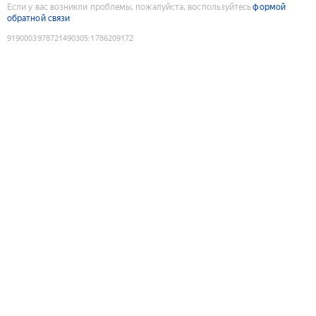
Если у вас возникли проблемы, пожалуйста, воспользуйтесь
формой
обратной связи
9190003978721490305
:
1786209172