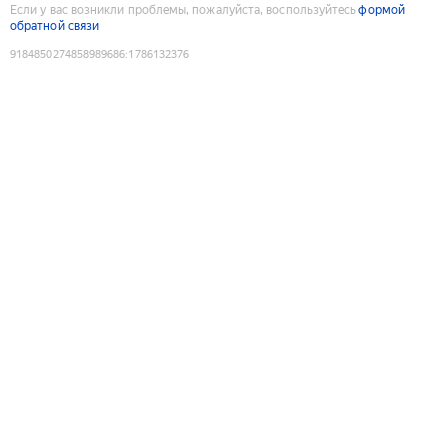
Если у вас возникли проблемы, пожалуйста, воспользуйтесь
формой
обратной связи
9184850274858989686
:
1786132376