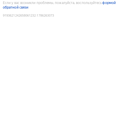
Если у вас возникли проблемы, пожалуйста, воспользуйтесь
формой
обратной связи
9193621242658061232
:
1786263073