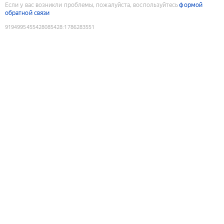
Если у вас возникли проблемы, пожалуйста, воспользуйтесь
формой
обратной связи
9194995455428085428
:
1786283551