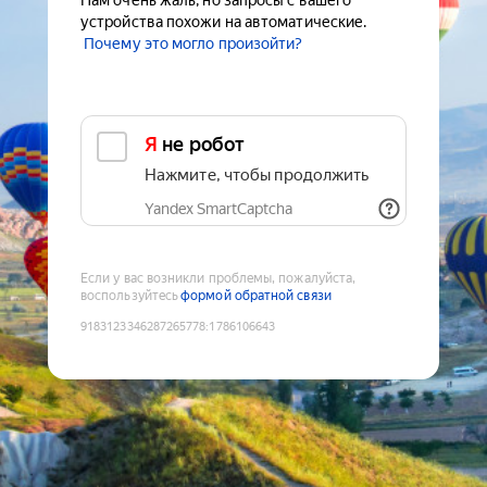
Нам очень жаль, но запросы с вашего
устройства похожи на автоматические.
Почему это могло произойти?
Я не робот
Нажмите, чтобы продолжить
Yandex SmartCaptcha
Если у вас возникли проблемы, пожалуйста,
воспользуйтесь
формой обратной связи
9183123346287265778
:
1786106643