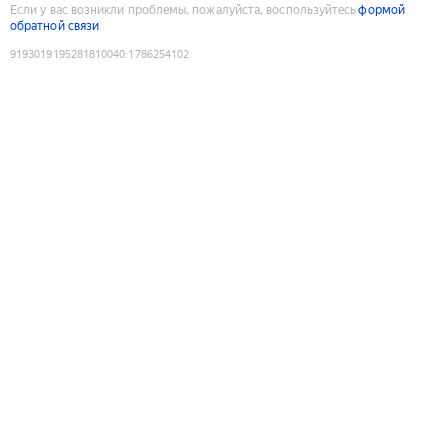
Если у вас возникли проблемы, пожалуйста, воспользуйтесь
формой
обратной связи
9193019195281810040
:
1786254102