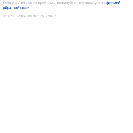
Если у вас возникли проблемы, пожалуйста, воспользуйтесь
формой
обратной связи
9190759679087788910
:
1786220433