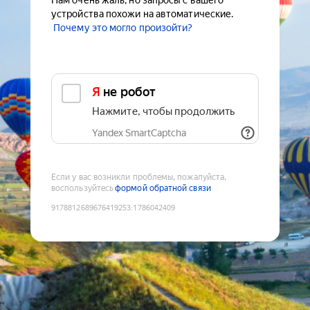
Нам очень жаль, но запросы с вашего
устройства похожи на автоматические.
Почему это могло произойти?
Я не робот
Нажмите, чтобы продолжить
Yandex SmartCaptcha
Если у вас возникли проблемы, пожалуйста,
воспользуйтесь
формой обратной связи
9178812689676419253
:
1786042409