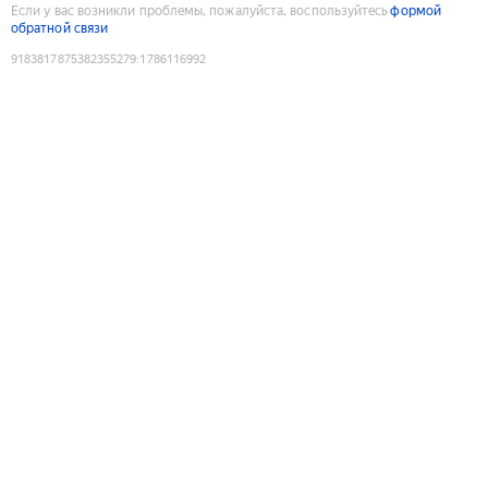
Если у вас возникли проблемы, пожалуйста, воспользуйтесь
формой
обратной связи
9183817875382355279
:
1786116992