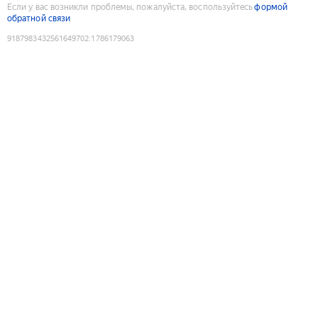
Если у вас возникли проблемы, пожалуйста, воспользуйтесь
формой
обратной связи
9187983432561649702
:
1786179063