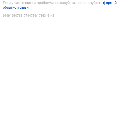
Если у вас возникли проблемы, пожалуйста, воспользуйтесь
формой
обратной связи
9199196076517794754
:
1786346145