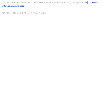
Если у вас возникли проблемы, пожалуйста, воспользуйтесь
формой
обратной связи
9174587109456099857
:
1785979443