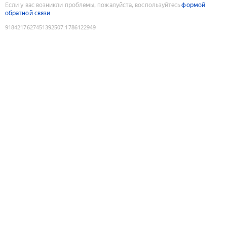
Если у вас возникли проблемы, пожалуйста, воспользуйтесь
формой
обратной связи
9184217627451392507
:
1786122949