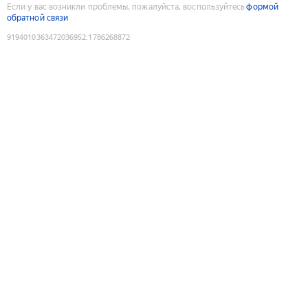
Если у вас возникли проблемы, пожалуйста, воспользуйтесь
формой
обратной связи
9194010363472036952
:
1786268872