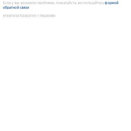
Если у вас возникли проблемы, пожалуйста, воспользуйтесь
формой
обратной связи
9193816547033633181
:
1786265984