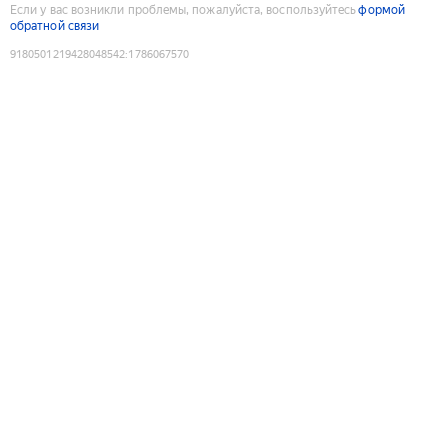
Если у вас возникли проблемы, пожалуйста, воспользуйтесь
формой
обратной связи
9180501219428048542
:
1786067570