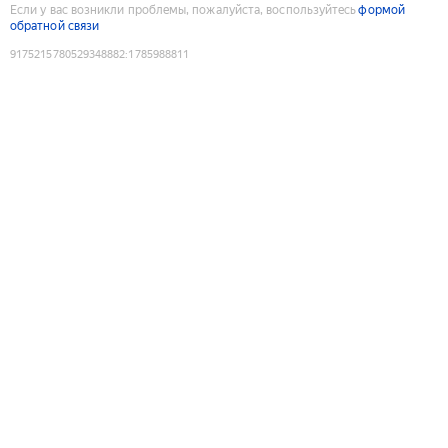
Если у вас возникли проблемы, пожалуйста, воспользуйтесь
формой
обратной связи
9175215780529348882
:
1785988811