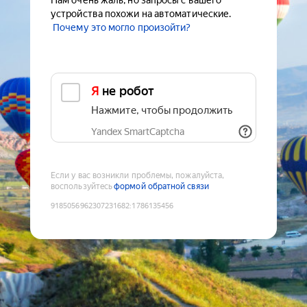
Нам очень жаль, но запросы с вашего
устройства похожи на автоматические.
Почему это могло произойти?
Я не робот
Нажмите, чтобы продолжить
Yandex SmartCaptcha
Если у вас возникли проблемы, пожалуйста,
воспользуйтесь
формой обратной связи
9185056962307231682
:
1786135456