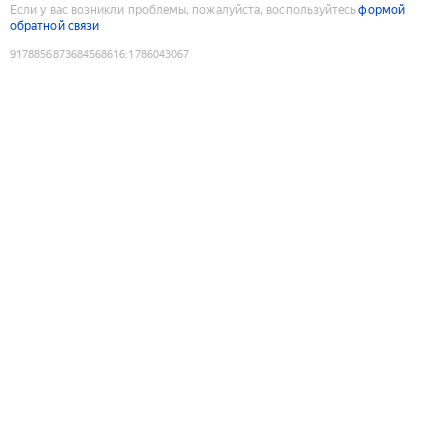
Если у вас возникли проблемы, пожалуйста, воспользуйтесь
формой
обратной связи
9178856873684568616
:
1786043067