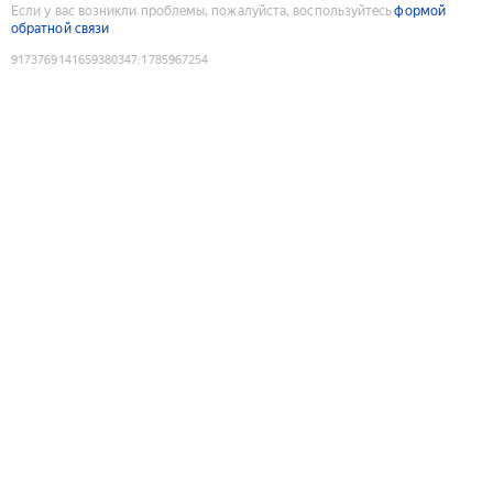
Если у вас возникли проблемы, пожалуйста, воспользуйтесь
формой
обратной связи
9173769141659380347
:
1785967254