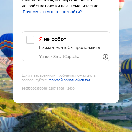
Нам очень жаль, но запросы с вашего
устройства похожи на автоматические.
Почему это могло произойти?
Я не робот
Нажмите, чтобы продолжить
Yandex SmartCaptcha
Если у вас возникли проблемы, пожалуйста,
воспользуйтесь
формой обратной связи
9185538635506843207
:
1786142633