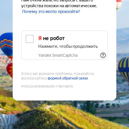
Нам очень жаль, но запросы с вашего
устройства похожи на автоматические.
Почему это могло произойти?
Я не робот
Нажмите, чтобы продолжить
Yandex SmartCaptcha
Если у вас возникли проблемы, пожалуйста,
воспользуйтесь
формой обратной связи
9185232403936596289
:
1786138070