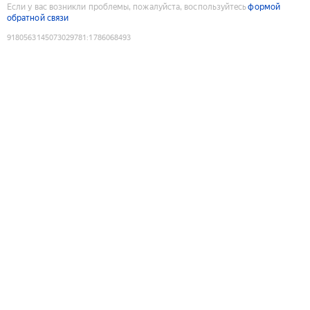
Если у вас возникли проблемы, пожалуйста, воспользуйтесь
формой
обратной связи
9180563145073029781
:
1786068493