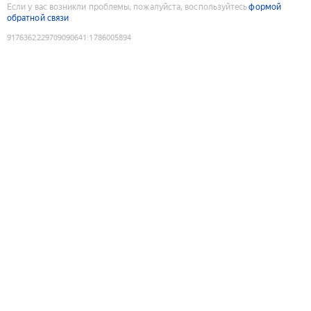
Если у вас возникли проблемы, пожалуйста, воспользуйтесь
формой
обратной связи
9176362229709090641
:
1786005894