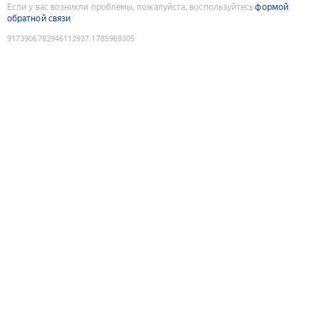
Если у вас возникли проблемы, пожалуйста, воспользуйтесь
формой
обратной связи
9173906782946112937
:
1785969305