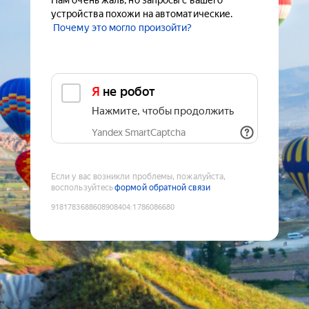
Нам очень жаль, но запросы с вашего
устройства похожи на автоматические.
Почему это могло произойти?
Я не робот
Нажмите, чтобы продолжить
Yandex SmartCaptcha
Если у вас возникли проблемы, пожалуйста,
воспользуйтесь
формой обратной связи
9181783688608908404
:
1786086680