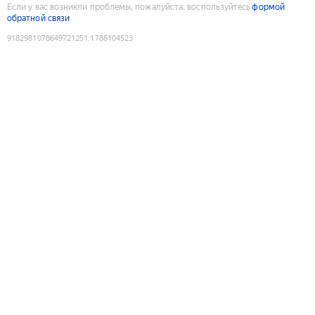
Если у вас возникли проблемы, пожалуйста, воспользуйтесь
формой
обратной связи
9182981078649721251
:
1786104523