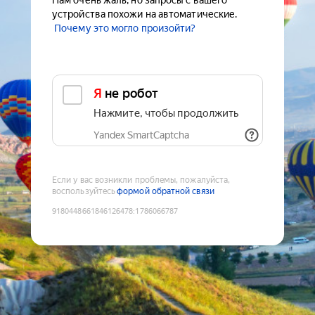
Нам очень жаль, но запросы с вашего
устройства похожи на автоматические.
Почему это могло произойти?
Я не робот
Нажмите, чтобы продолжить
Yandex SmartCaptcha
Если у вас возникли проблемы, пожалуйста,
воспользуйтесь
формой обратной связи
9180448661846126478
:
1786066787