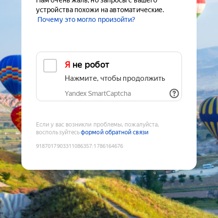
Нам очень жаль, но запросы с вашего
устройства похожи на автоматические.
Почему это могло произойти?
Я не робот
Нажмите, чтобы продолжить
Yandex SmartCaptcha
Если у вас возникли проблемы, пожалуйста,
воспользуйтесь
формой обратной связи
9187017903311086357
:
1786164676