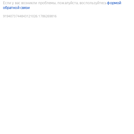
Если у вас возникли проблемы, пожалуйста, воспользуйтесь
формой
обратной связи
9194073744843121026
:
1786269816