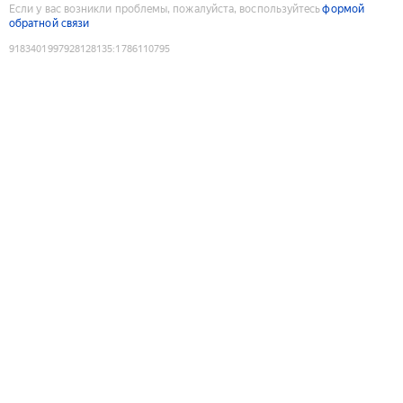
Если у вас возникли проблемы, пожалуйста, воспользуйтесь
формой
обратной связи
9183401997928128135
:
1786110795