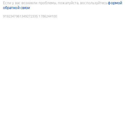
Если у вас возникли проблемы, пожалуйста, воспользуйтесь
формой
обратной связи
9192347961349272335
:
1786244100