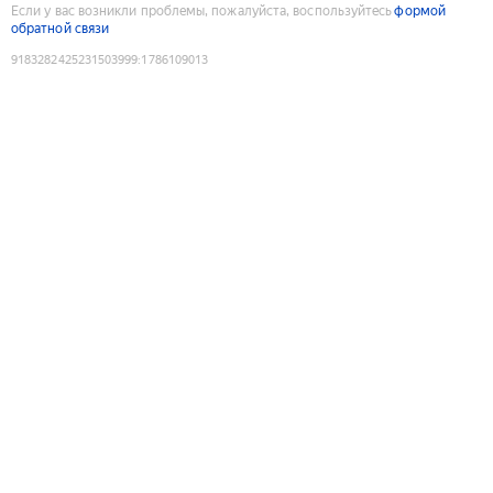
Если у вас возникли проблемы, пожалуйста, воспользуйтесь
формой
обратной связи
9183282425231503999
:
1786109013