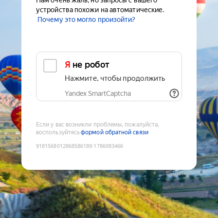
Нам очень жаль, но запросы с вашего
устройства похожи на автоматические.
Почему это могло произойти?
Я не робот
Нажмите, чтобы продолжить
Yandex SmartCaptcha
Если у вас возникли проблемы, пожалуйста,
воспользуйтесь
формой обратной связи
9181568012868586189
:
1786083466