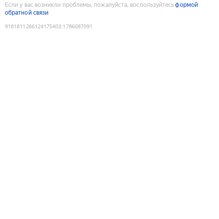
Если у вас возникли проблемы, пожалуйста, воспользуйтесь
формой
обратной связи
9181811266124175403
:
1786087091