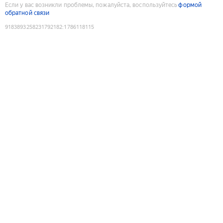
Если у вас возникли проблемы, пожалуйста, воспользуйтесь
формой
обратной связи
9183893258231792182
:
1786118115