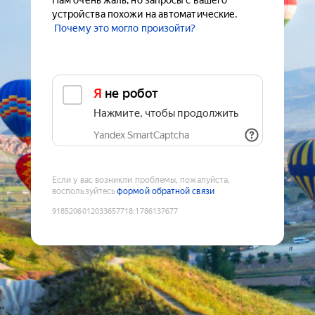
Нам очень жаль, но запросы с вашего
устройства похожи на автоматические.
Почему это могло произойти?
Я не робот
Нажмите, чтобы продолжить
Yandex SmartCaptcha
Если у вас возникли проблемы, пожалуйста,
воспользуйтесь
формой обратной связи
9185206012033657718
:
1786137677